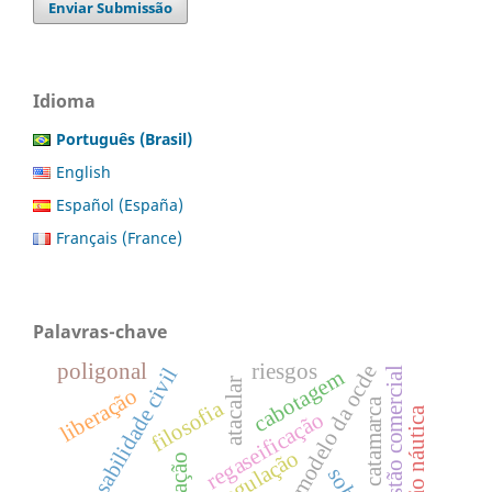
Enviar Submissão
Idioma
Português (Brasil)
English
Español (España)
Français (France)
Palavras-chave
poligonal
riesgos
convenção modelo da ocde
responsabilidade civil
gestão comercial
cabotagem
atacalar
liberação
catamarca
filosofia
gestão náutica
regaseificação
regulação