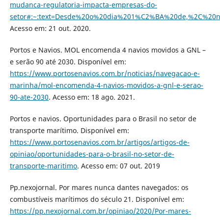
mudanca-regulatoria-impacta-empresas-do-
setor#:~:text=Desde%20o%20dia%201%C2%BA%20de,%2C%20
Acesso em: 21 out. 2020.
Portos e Navios. MOL encomenda 4 navios movidos a GNL –
e serão 90 até 2030. Disponível em:
https://www.portosenavios.com.br/noticias/navegacao-e-
marinha/mol-encomenda-4-navios-movidos-a-gnl-e-serao-
90-ate-2030
. Acesso em: 18 ago. 2021.
Portos e navios. Oportunidades para o Brasil no setor de
transporte marítimo. Disponível em:
https://www.portosenavios.com.br/artigos/artigos-de-
opiniao/oportunidades-para-o-brasil-no-setor-de-
transporte-maritimo
. Acesso em: 07 out. 2019
Pp.nexojornal. Por mares nunca dantes navegados: os
combustíveis marítimos do século 21. Disponível em:
https://pp.nexojornal.com.br/opiniao/2020/Por-mares-