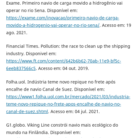
Exame. Primeiro navio de carga movido a hidrogênio vai
operar no rio Sena. Disponível em:
https://exame.com/inovacao/primeiro-navio-de-carga-
movido-a-hidrogenio-vai-operar-no-rio-sena/
. Acesso em: 19
ago. 2021.
Financial Times. Pollution: the race to clean up the shipping
industry. Disponivel em:
https://www.ft.com/content/642b6b62-70ab-11e9-bf5c-
6eeb837566c5
. Acesso em: 04 out. 2019.
Folha.uol. Indústria teme novo repique no frete após
encalhe de navio Canal de Suez. Disponível em:
https://www1.folha.uol.com.br/mercado/2021/03/industria-
teme-novo-repique-no-frete-apos-encalhe-de-navio-no-
canal-de-suez.shtml
. Acesso em: 04 jul. 2021.
G1.globo. Viking Line constrói navio mais ecológico do
mundo na Finlândia. Disponível em: