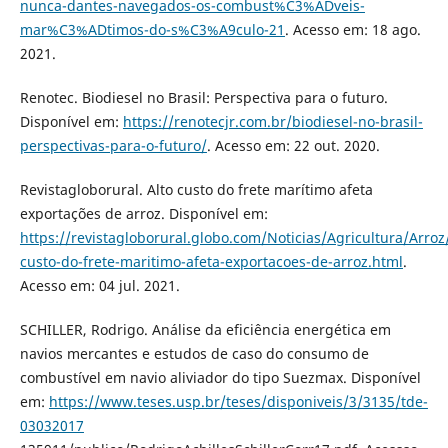
nunca-dantes-navegados-os-combust%C3%ADveis-
mar%C3%ADtimos-do-s%C3%A9culo-21
. Acesso em: 18 ago.
2021.
Renotec. Biodiesel no Brasil: Perspectiva para o futuro.
Disponível em:
https://renotecjr.com.br/biodiesel-no-brasil-
perspectivas-para-o-futuro/
. Acesso em: 22 out. 2020.
Revistagloborural. Alto custo do frete marítimo afeta
exportações de arroz. Disponível em:
https://revistagloborural.globo.com/Noticias/Agricultura/Arroz
custo-do-frete-maritimo-afeta-exportacoes-de-arroz.html
.
Acesso em: 04 jul. 2021.
SCHILLER, Rodrigo. Análise da eficiência energética em
navios mercantes e estudos de caso do consumo de
combustível em navio aliviador do tipo Suezmax. Disponível
em:
https://www.teses.usp.br/teses/disponiveis/3/3135/tde-
03032017