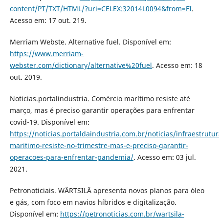
content/PT/TXT/HTML/?uri=CELEX:32014L0094&from=FI
.
Acesso em: 17 out. 219.
Merriam Webste. Alternative fuel. Disponível em:
https://www.merriam-
webster.com/dictionary/alternative%20fuel
. Acesso em: 18
out. 2019.
Noticias.portalindustria. Comércio marítimo resiste até
março, mas é preciso garantir operações para enfrentar
covid-19. Disponível em:
https://noticias.portaldaindustria.com.br/noticias/infraestrutu
maritimo-resiste-no-trimestre-mas-e-preciso-garantir-
operacoes-para-enfrentar-pandemia/
. Acesso em: 03 jul.
2021.
Petronoticiais. WÄRTSILÄ apresenta novos planos para óleo
e gás, com foco em navios híbridos e digitalização.
Disponível em:
https://petronoticias.com.br/wartsila-