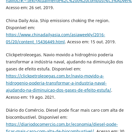
navios/#:~:text=Atualmente%2C%20o%20combust%C3%ADvel%2
Acesso em: 26 set. 2019.
China Daily Asia. Ship emissions choking the region.
Disponível em:
https://www.chinadailyasia.com/asiaweekly/2016-
05/20/content_15436449.html
. Acesso em: 15 out. 2019.
Clickpetroleoegas. Navio movido a hidrogênio poderia
transformar a indústria naval, ajudando na diminuição dos
gases de efeito estufa. Disponível em:
https://clickpetroleoegas.com.br/navio-movido-a-
hidrogenio-poderia-transformar-a-industria-naval-
ajudando-na-diminuicao-dos-gases-de-efeito-estufa/
.
Acesso em: 19 ago. 2021.
Diário do Comércio. Diesel pode ficar mais caro com alta de
biocombustível. Disponível em:
https://diariodocomercio.com.br/economia/diesel-pode-
ficar-mais-caro-com-alta-de-biocombustivel/
. Acesso em: 30